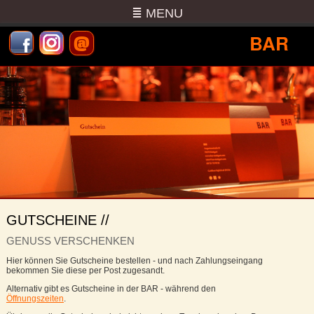
≣ MENU
@
BAR
GUTSCHEINE //
GENUSS VERSCHENKEN
Hier können Sie Gutscheine bestellen - und nach Zahlungseingang
bekommen Sie diese per Post zugesandt.
Alternativ gibt es Gutscheine in der BAR - während den
Öffnungszeiten
.